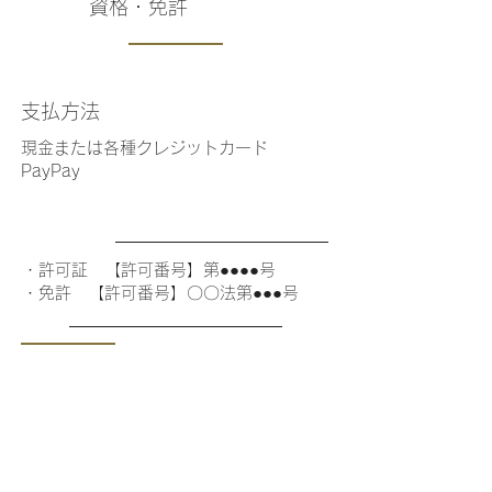
資格・免許
支払方法
現金または各種クレジットカード
PayPay
・許可証 【許可番号】第●●●●号
・免許 【許可番号】〇〇法第●●●号