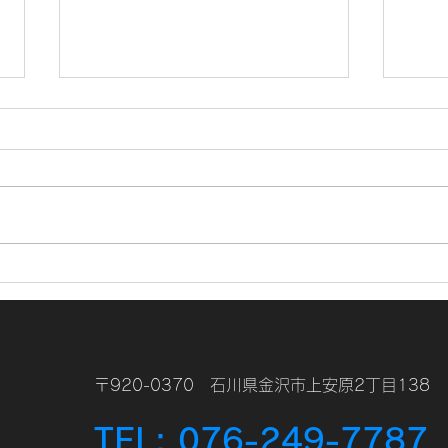
年末
新年あけましておめでとうご
ざいます
〒920-0370 石川県金沢市上安原2丁目138
TEL: 076-249-7787